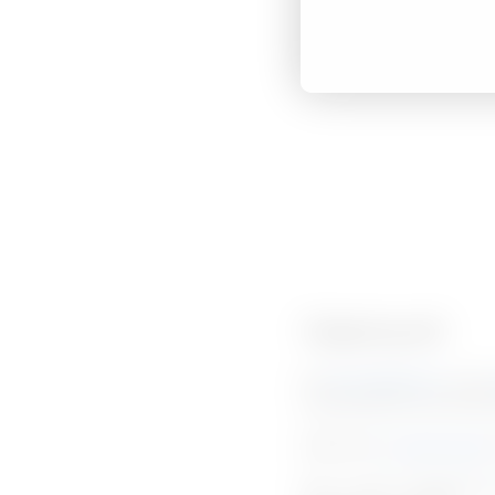
Tätigkeitsprofil
Die
Kerntätigkeiten
sowie
entscheidet also wesentlic
Mithilfe der
Schieberegler
Über „weitere Tätigkeiten“