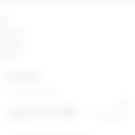
ierbar
matisierbar
ige Tätigkeit
 entfernen
Kerntätigkeiten
Beladen, Entladen
Beladen, Entladen