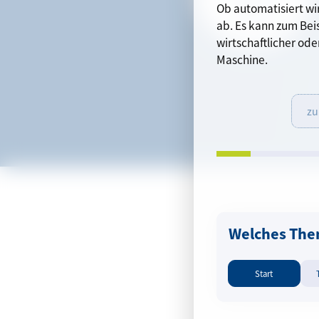
90
%
Ob automatisiert wi
ab. Es kann zum Beis
wirtschaftlicher oder
Maschine.
zu
Schritt
Welches Them
Start