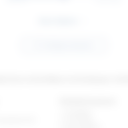
Weitere Tätigkeiten
Alle Regler zurücksetzen
ber/innen von Beschäftigen in der Berufegruppe „Fachkr
Überfachliche Kompetenzen
Teamfähigkeit
ingangskontrolle
Zuverlässigkeit
Gewissenhaftigkeit