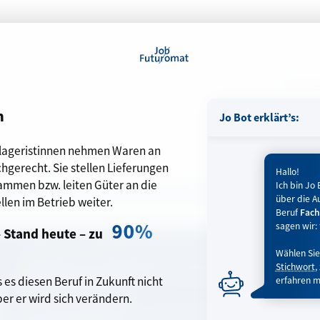
ngen
90
Automatisierbarkeit i
START
FAQ
BARRIEREFR
n
Jo Bot erklärt’s:
-lageristinnen nehmen Waren an
hgerecht. Sie stellen Lieferungen
Hallo!
ammen bzw. leiten Güter an die
arkeit im Beruf Fachlagerist/in
Ich bin Jo 
über die A
len im Betrieb weiter.
Beruf
Fach
90%
sagen wir: 
– Stand heute –
zu
Wählen Sie
Fachlageristen und-lageristinnen nehmen Waren an und lagern 
Stichwort
,
stellen Lieferungen für den Versand zusammen bzw. leiten Güt
s es diesen Beruf in Zukunft nicht
erfahren m
Stellen im Betrieb weiter.
er er wird sich verändern.
9 der 10
Kerntätigkeiten
in diesem Beruf, also 90%, sind – Sta