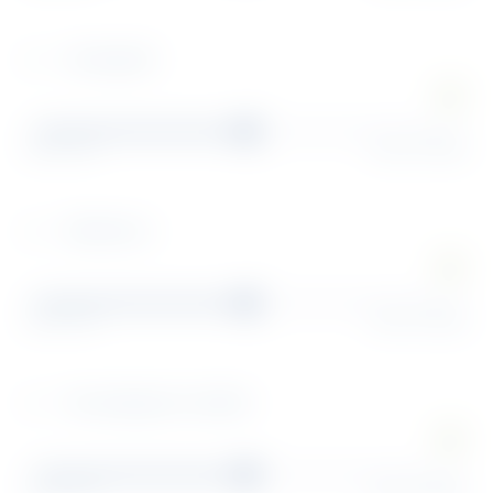
Intralogistik
Intralogistik
Etikettieren
Etikettieren
Versandpapiere erstellen
Versandpapiere erstellen