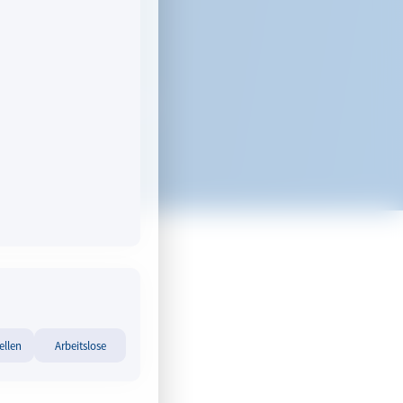
schwere oder monotone
gesagt. Menschliche Arbeit
ualität sein.
ellen
Arbeitslose