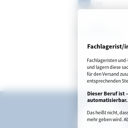
DE
EN
90
%
Zur Hauptnavigation spri
Zum Inhalt springen
Zur Suche springen
Zu den FAQ springen
Zum Impressum springen
Zum Seitenfuß springen
Fachlagerist/i
Fachlageristen und
und lagern diese sac
für den Versand zus
Automatisierb
entsprechenden Stel
Dieser Beruf ist 
automatisierbar
.
Zusammenfassung
Das heißt nicht, das
mehr geben wird. Ab