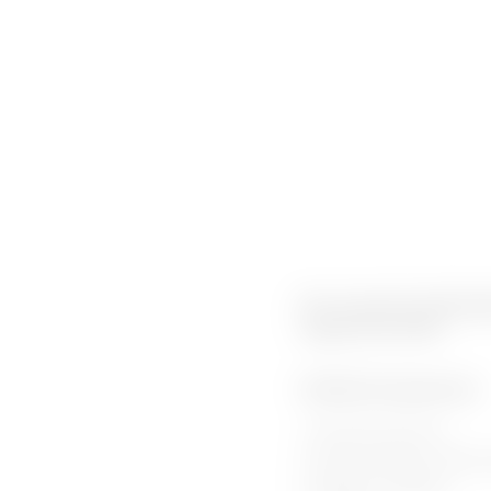
Das erwarten Arbeitge
Lagerwirtschaft“
Fachliche Kompetenzen
Kommissionieren
Warenannahme, Warene
Beladen, Entladen